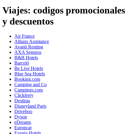
Viajes: codigos promocionales
y descuentos
Air France
Allianz Assistance
Avanti Renting
AXA Seguros
B&B Hotels
Barceló
Be Live Hotels
Blue Sea Hotels
Booking.com
Camping and Co
Campings.com
Clickferry
Destinia
Disneyland Paris
Driveboo
Dyson
eDreams
Europcar
Evenia Hotels