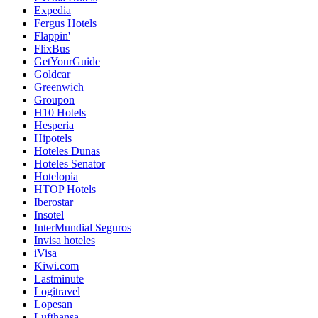
Expedia
Fergus Hotels
Flappin'
FlixBus
GetYourGuide
Goldcar
Greenwich
Groupon
H10 Hotels
Hesperia
Hipotels
Hoteles Dunas
Hoteles Senator
Hotelopia
HTOP Hotels
Iberostar
Insotel
InterMundial Seguros
Invisa hoteles
iVisa
Kiwi.com
Lastminute
Logitravel
Lopesan
Lufthansa