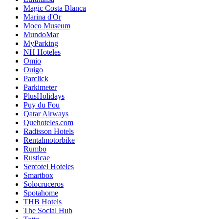
Magic Costa Blanca
Marina d'Or
Moco Museum
MundoMar
MyParking
NH Hoteles
Omio
Ouigo
Parclick
Parkimeter
PlusHolidays
Puy du Fou
Qatar Airways
Quehoteles.com
Radisson Hotels
Rentalmotorbike
Rumbo
Rusticae
Sercotel Hoteles
Smartbox
Solocruceros
Spotahome
THB Hotels
The Social Hub