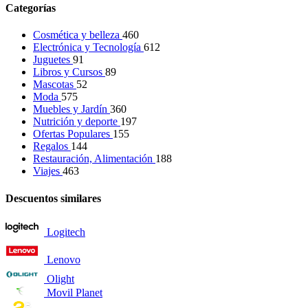
Categorías
Cosmética y belleza
460
Electrónica y Tecnología
612
Juguetes
91
Libros y Cursos
89
Mascotas
52
Moda
575
Muebles y Jardín
360
Nutrición y deporte
197
Ofertas Populares
155
Regalos
144
Restauración, Alimentación
188
Viajes
463
Descuentos similares
Logitech
Lenovo
Olight
Movil Planet