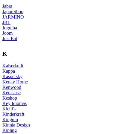
Jabra
JaponShop
JARMINO
JBL
Joguiba
Joom
Just Eat
K
Kaiserkraft
Kappa
Kaspersky
Kenay Home
Kenwood
Kérastase
Keshop
Key Idiomas
Kiehl's
Kinderkraft
Kinguin
Kinnia Design
Kipling