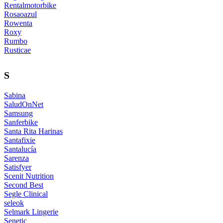
Rentalmotorbike
Rosaoazul
Rowenta
Roxy
Rumbo
Rusticae
S
Sabina
SaludOnNet
Samsung
Sanferbike
Santa Rita Harinas
Santafixie
Santalucía
Sarenza
Satisfyer
Scenit Nutrition
Second Best
Segle Clinical
seleok
Selmark Lingerie
Senetic