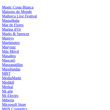
Magic Costa Blanca
Maisons du Monde
Mallorca Live Festival
Maquillalia
Mar de Flores
Marina d'Or
Marks & Spencer
Marnys
Martimotos
Marypaz
Más Móvil
Masaltos
Mascaró
Maszapatillas
Maxifundas
MBT
MediaMarkt
Medik8
Merkal
Mi arte
Mi Electro
Miberia
Microsoft Store
MiiN Cosmetics