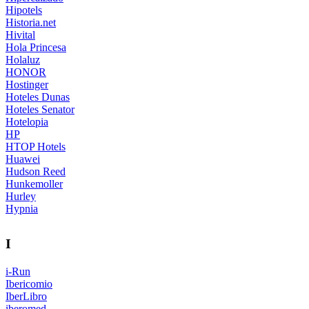
Hipotels
Historia.net
Hivital
Hola Princesa
Holaluz
HONOR
Hostinger
Hoteles Dunas
Hoteles Senator
Hotelopia
HP
HTOP Hotels
Huawei
Hudson Reed
Hunkemoller
Hurley
Hypnia
I
i-Run
Ibericomio
IberLibro
iberomed