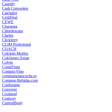
Casetify
Cash Converters
Catchalot
CertiDeal
CEWE
Charanga
Ciberdescans
Clarins
Clickferry
CLIM Profesional
COACH
Colchón Morfeo
Colchones Aznar
Colvin
ComeFruta
Compra-Vino
compramostucoche.es
Comprar-Bebidas.com
Conforama
Converse
Coolmod
Costway
CurrentBody