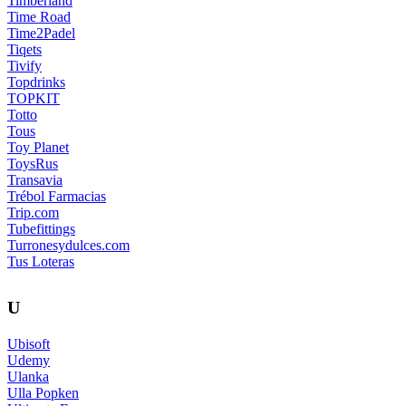
Timberland
Time Road
Time2Padel
Tiqets
Tivify
Topdrinks
TOPKIT
Totto
Tous
Toy Planet
ToysRus
Transavia
Trébol Farmacias
Trip.com
Tubefittings
Turronesydulces.com
Tus Loteras
U
Ubisoft
Udemy
Ulanka
Ulla Popken