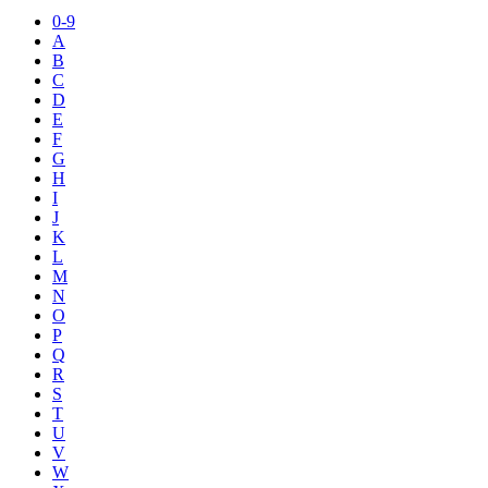
0-9
A
B
C
D
E
F
G
H
I
J
K
L
M
N
O
P
Q
R
S
T
U
V
W