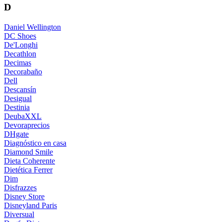
D
Daniel Wellington
DC Shoes
De'Longhi
Decathlon
Decimas
Decorabaño
Dell
Descansín
Desigual
Destinia
DeubaXXL
Devoraprecios
DHgate
Diagnóstico en casa
Diamond Smile
Dieta Coherente
Dietética Ferrer
Dim
Disfrazzes
Disney Store
Disneyland Paris
Diversual