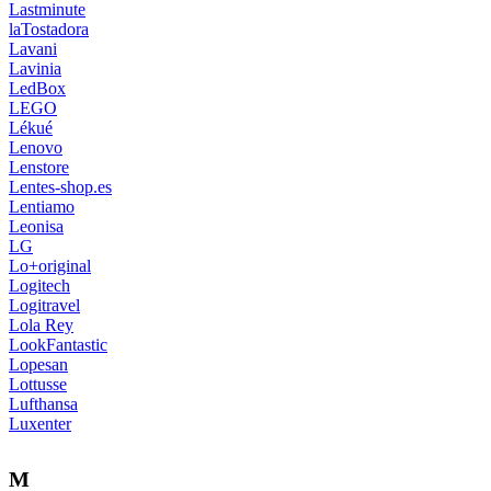
Lastminute
laTostadora
Lavani
Lavinia
LedBox
LEGO
Lékué
Lenovo
Lenstore
Lentes-shop.es
Lentiamo
Leonisa
LG
Lo+original
Logitech
Logitravel
Lola Rey
LookFantastic
Lopesan
Lottusse
Lufthansa
Luxenter
M