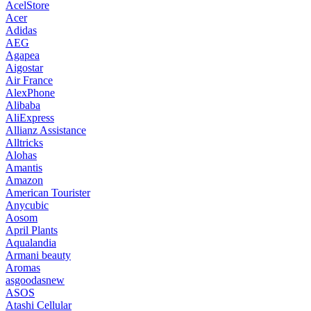
AcelStore
Acer
Adidas
AEG
Agapea
Aigostar
Air France
AlexPhone
Alibaba
AliExpress
Allianz Assistance
Alltricks
Alohas
Amantis
Amazon
American Tourister
Anycubic
Aosom
April Plants
Aqualandia
Armani beauty
Aromas
asgoodasnew
ASOS
Atashi Cellular