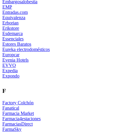
Embargosalobestia
EMP
Entradas.com
Equivalenza
Erborian
Erikstore
Esdemarca
Essenciales
Estores Baratos
Eureka electrodomésticos
Europcar
Evenia Hotels
EVVO
Expedia
Expondo
F
Factory Colchón
Fanatical
Farmacia Market
Farmacia4estaciones
FarmaciasDirect
FarmaSky