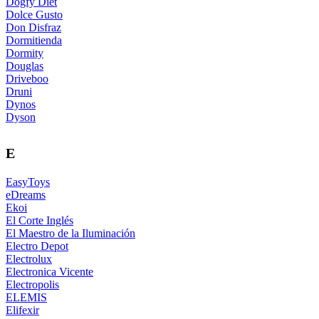
Dogfy Diet
Dolce Gusto
Don Disfraz
Dormitienda
Dormity
Douglas
Driveboo
Druni
Dynos
Dyson
E
EasyToys
eDreams
Ekoi
El Corte Inglés
El Maestro de la Iluminación
Electro Depot
Electrolux
Electronica Vicente
Electropolis
ELEMIS
Elifexir