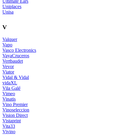
Ultimate Ears
Uniplaces
Unisa
V
Valquer
Vapo
Vasco Electronics
VayaCruceros
Vertbaudet
Vevor
Viator
Vidal & Vidal
vidaXL
Vila Galé
Vimeo
Vinatis
Vino Premier
Vinoseleccion
Vision Direct
Vistaprint
Vita33
Vivino