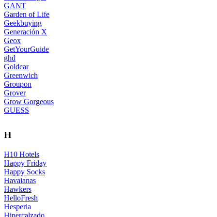
GANT
Garden of Life
Geekbuying
Generación X
Geox
GetYourGuide
ghd
Goldcar
Greenwich
Groupon
Grover
Grow Gorgeous
GUESS
H
H10 Hotels
Happy Friday
Happy Socks
Havaianas
Hawkers
HelloFresh
Hesperia
Hipercalzado