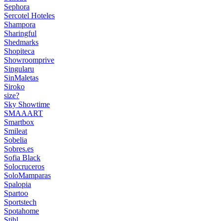
Sephora
Sercotel Hoteles
Shampora
Sharingful
Shedmarks
Shopiteca
Showroomprive
Singularu
SinMaletas
Siroko
size?
Sky Showtime
SMAAART
Smartbox
Smileat
Sobelia
Sobres.es
Sofia Black
Solocruceros
SoloMamparas
Spalopia
Spartoo
Sportstech
Spotahome
Stihl