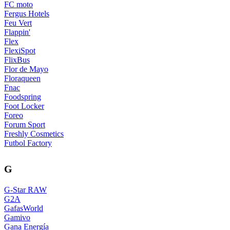
FC moto
Fergus Hotels
Feu Vert
Flappin'
Flex
FlexiSpot
FlixBus
Flor de Mayo
Floraqueen
Fnac
Foodspring
Foot Locker
Foreo
Forum Sport
Freshly Cosmetics
Futbol Factory
G
G-Star RAW
G2A
GafasWorld
Gamivo
Gana Energía