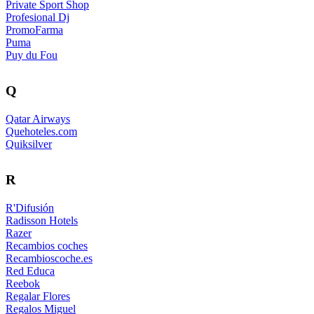
Private Sport Shop
Profesional Dj
PromoFarma
Puma
Puy du Fou
Q
Qatar Airways
Quehoteles.com
Quiksilver
R
R'Difusión
Radisson Hotels
Razer
Recambios coches
Recambioscoche.es
Red Educa
Reebok
Regalar Flores
Regalos Miguel