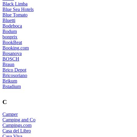
Black Limba
Blue Sea Hotels
Blue Tomato
Bluetti
Bodeboca
Bodum
bonprix
BookBeat
Booking.com
Bosanova
BOSCH
Braun
Brico Depot
Bricosoriano
Brikum
Bstadium
C
Camper
Camping and Co
Campings.com
Casa del Libro
Casa Viva