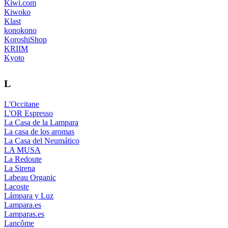
Kiwi.com
Kiwoko
Klast
konokono
KoroshiShop
KRIIM
Kyoto
L
L'Occitane
L'OR Espresso
La Casa de la Lampara
La casa de los aromas
La Casa del Neumático
LA MUSA
La Redoute
La Sirena
Labeau Organic
Lacoste
Lámpara y Luz
Lampara.es
Lamparas.es
Lancôme