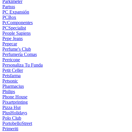
Parkimeter
Partsss
PC Expansión
PCBox
PcComponentes
PCSpecialist
People Sapiens
Pepe Jeans
Pepecar
Perfume's Club
Perfumería Comas
Perricone
Personaliza Tu Funda
Petit Celler
Petsfarma
Petsonic
Pharmacius
Philips
Phone House
Pixartprinting
Pizza Hut
PlusHolidays
Polo Club
PortobelloStreet
Primeriti