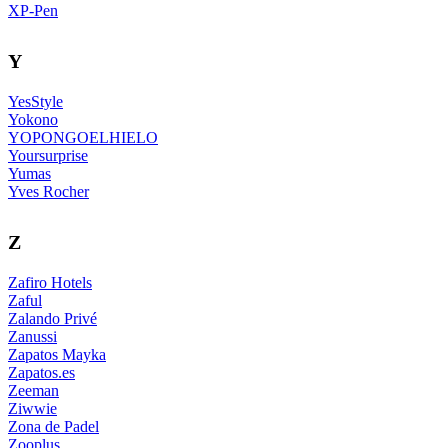
XP-Pen
Y
YesStyle
Yokono
YOPONGOELHIELO
Yoursurprise
Yumas
Yves Rocher
Z
Zafiro Hotels
Zaful
Zalando Privé
Zanussi
Zapatos Mayka
Zapatos.es
Zeeman
Ziwwie
Zona de Padel
Zooplus