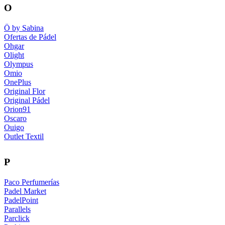
O
Ö by Sabina
Ofertas de Pádel
Ohgar
Olight
Olympus
Omio
OnePlus
Original Flor
Original Pádel
Orion91
Oscaro
Ouigo
Outlet Textil
P
Paco Perfumerías
Padel Market
PadelPoint
Parallels
Parclick