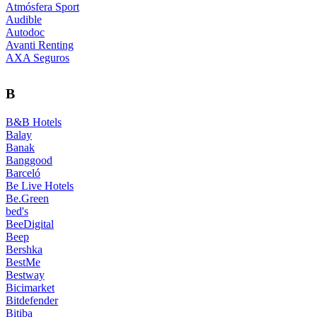
Atmósfera Sport
Audible
Autodoc
Avanti Renting
AXA Seguros
B
B&B Hotels
Balay
Banak
Banggood
Barceló
Be Live Hotels
Be.Green
bed's
BeeDigital
Beep
Bershka
BestMe
Bestway
Bicimarket
Bitdefender
Bitiba