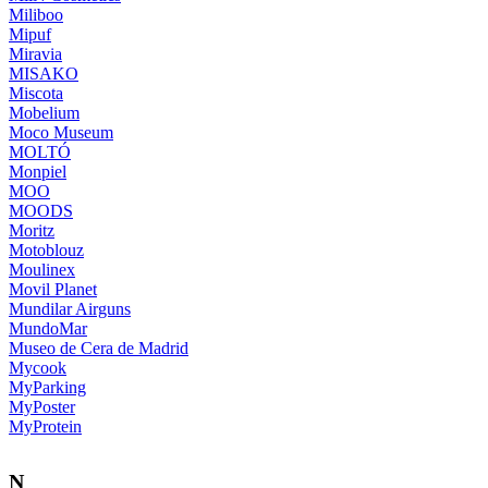
Miliboo
Mipuf
Miravia
MISAKO
Miscota
Mobelium
Moco Museum
MOLTÓ
Monpiel
MOO
MOODS
Moritz
Motoblouz
Moulinex
Movil Planet
Mundilar Airguns
MundoMar
Museo de Cera de Madrid
Mycook
MyParking
MyPoster
MyProtein
N