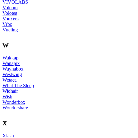
VIVOLABS
Volcom
Volotea
Vouxers
Vrbo
Vueling
W
Wakkap
Wanapix
Waynabox
Westwing
Wetaca
What The Sleep
Wiohair
Wish
Wonderbox
Wondershare
X
Xlash