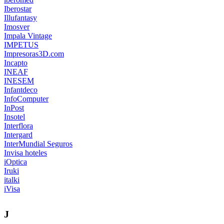
Iberostar
Illufantasy
Imosver
Impala Vintage
IMPETUS
Impresoras3D.com
Incapto
INEAF
INESEM
Infantdeco
InfoComputer
InPost
Insotel
Interflora
Intergard
InterMundial Seguros
Invisa hoteles
iOptica
Iruki
italki
iVisa
J