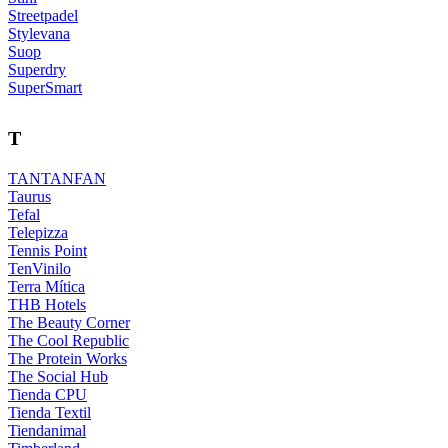
Streetpadel
Stylevana
Suop
Superdry
SuperSmart
T
TANTANFAN
Taurus
Tefal
Telepizza
Tennis Point
TenVinilo
Terra Mítica
THB Hotels
The Beauty Corner
The Cool Republic
The Protein Works
The Social Hub
Tienda CPU
Tienda Textil
Tiendanimal