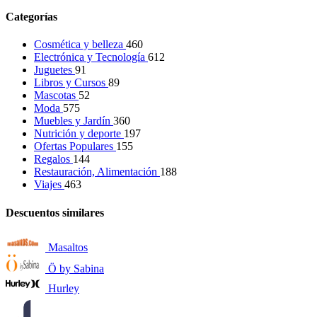
Categorías
Cosmética y belleza
460
Electrónica y Tecnología
612
Juguetes
91
Libros y Cursos
89
Mascotas
52
Moda
575
Muebles y Jardín
360
Nutrición y deporte
197
Ofertas Populares
155
Regalos
144
Restauración, Alimentación
188
Viajes
463
Descuentos similares
Masaltos
Ö by Sabina
Hurley