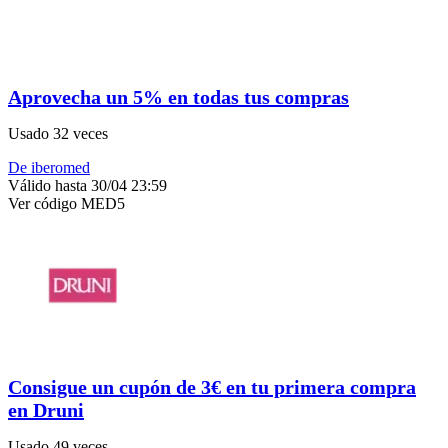
Aprovecha un 5% en todas tus compras
Usado 32 veces
De iberomed
Válido hasta 30/04 23:59
Ver código
MED5
Consigue un cupón de 3€ en tu primera compra
en Druni
Usado 49 veces