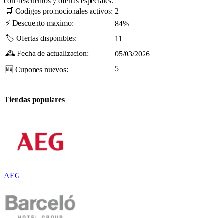
con descuentos y ofertas especiales.
🛒
Codigos promocionales activos:
2
⚡
Descuento maximo:
84%
🏷️
Ofertas disponibles:
11
🕰️
Fecha de actualizacion:
05/03/2026
5
🆕
Cupones nuevos:
Tiendas populares
AEG