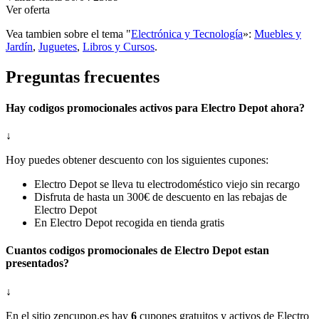
Ver oferta
Vea tambien sobre el tema "
Electrónica y Tecnología
»:
Muebles y
Jardín
,
Juguetes
,
Libros y Cursos
.
Preguntas frecuentes
Hay codigos promocionales activos para Electro Depot ahora?
↓
Hoy puedes obtener descuento con los siguientes cupones:
Electro Depot se lleva tu electrodoméstico viejo sin recargo
Disfruta de hasta un 300€ de descuento en las rebajas de
Electro Depot
En Electro Depot recogida en tienda gratis
Cuantos codigos promocionales de Electro Depot estan
presentados?
↓
En el sitio zencupon.es hay
6
cupones gratuitos y activos de Electro