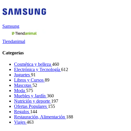
Samsung
Tiendanimal
Categorías
Cosmética y belleza
460
Electrónica y Tecnología
612
Juguetes
91
Libros y Cursos
89
Mascotas
52
Moda
575
Muebles y Jardín
360
Nutrición y deporte
197
Ofertas Populares
155
Regalos
144
Restauración, Alimentación
188
Viajes
463