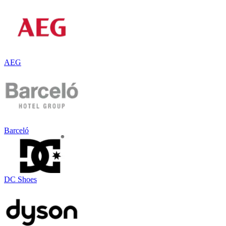
AEG
Barceló
DC Shoes