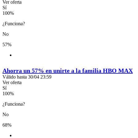
Ver oferta
Sí
100
%
¿Funciona?
No
57%
Ahorra un 57% en unirte a la familia HBO MAX
Válido hasta 30/04 23:59
Ver oferta
Sí
100
%
¿Funciona?
No
68%